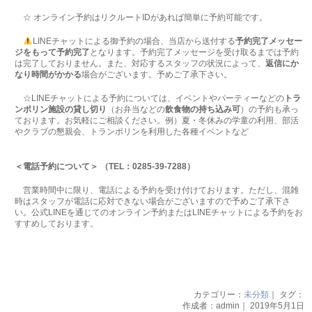
☆ オンライン予約はリクルートIDがあれば簡単に予約可能です。
LINEチャットによる御予約の場合、当店から送付する
予約完了メッセー
ジをもって予約完了
となります。予約完了メッセージを受け取るまでは予約
は完了しておりません。また、対応するスタッフの状況によって、
返信にか
なり時間がかかる
場合がございます。予めご了承下さい。
☆LINEチャットによる予約については、イベントやパーティーなどの
トラ
ンポリン施設の貸し切り
（お弁当などの
飲食物の持ち込み可
）の予約も承っ
ております。お気軽にご相談ください。例）夏・冬休みの学童の利用、部活
やクラブの懇親会、トランポリンを利用した各種イベントなど
＜電話予約について＞
（TEL：0285-39-7288）
営業時間中に限り、電話による予約を受け付けております。ただし、混雑
時はスタッフが電話に応対できない場合がございますので予めご了承下さ
い。公式LINEを通じてのオンライン予約またはLINEチャットによる予約をお
すすめしております。
カテゴリー：
未分類
｜ タグ：
作成者：admin｜ 2019年5月1日