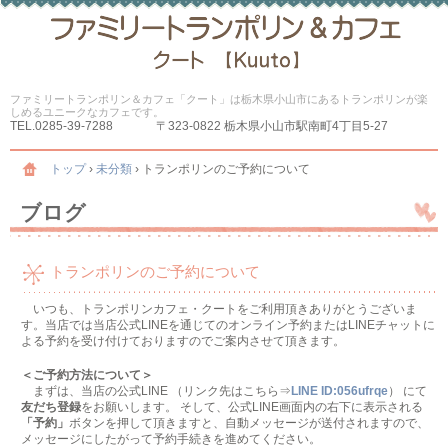
ファミリートランポリン＆カフェ「クート」は栃木県小山市にあるトランポリンが楽
しめるユニークなカフェです。
TEL.
0285-39-7288
〒323-0822 栃木県小山市駅南町4丁目5-27
トップ
›
未分類
›
トランポリンのご予約について
ブログ
トランポリンのご予約について
いつも、トランポリンカフェ・クートをご利用頂きありがとうございま
す。当店では当店公式LINEを通じてのオンライン予約またはLINEチャットに
よる予約を受け付けておりますのでご案内させて頂きます。
＜ご予約方法について＞
まずは、当店の公式LINE （リンク先はこちら⇒
LINE ID:056ufrqe
） にて
友だち登録
をお願いします。 そして、公式LINE画面内の右下に表示される
「予約」
ボタンを押して頂きますと、自動メッセージが送付されますので、
メッセージにしたがって予約手続きを進めてください。